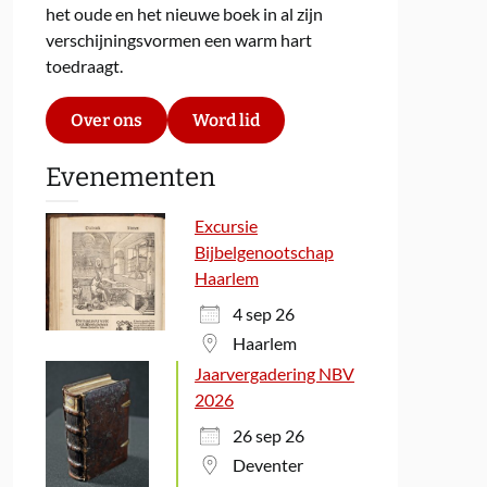
het oude en het nieuwe boek in al zijn
verschijningsvormen een warm hart
toedraagt.
Over ons
Word lid
Evenementen
Excursie
Bijbelgenootschap
Haarlem
4 sep 26
Haarlem
Jaarvergadering NBV
2026
26 sep 26
Deventer