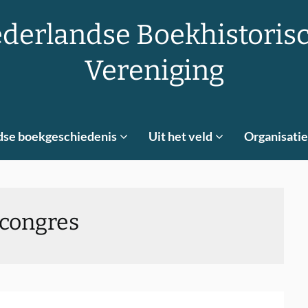
derlandse Boekhistoris
Vereniging
dse boekgeschiedenis
Uit het veld
Organisatie
congres