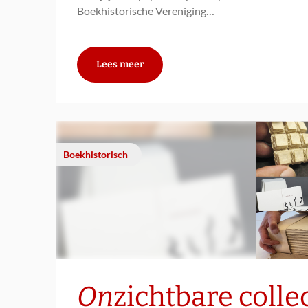
Boekhistorische Vereniging…
Lees meer
Boekhistorisch
On
zichtbare colle