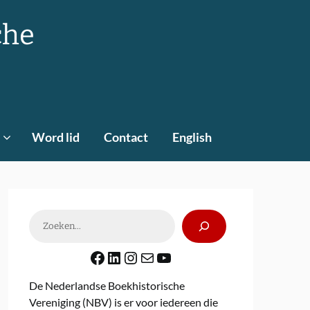
che
Word lid
Contact
English
Zoeken
Facebook
LinkedIn
Instagram
E-mail
YouTube
De Nederlandse Boekhistorische
Vereniging (NBV) is er voor iedereen die