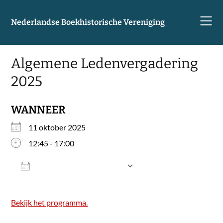
Skip
to
Nederlandse Boekhistorische Vereniging
content
Algemene Ledenvergadering
2025
WANNEER
11 oktober 2025
12:45 - 17:00
Aan agenda toevoegen
Download ICS
Google Calendar
Bekijk het programma.