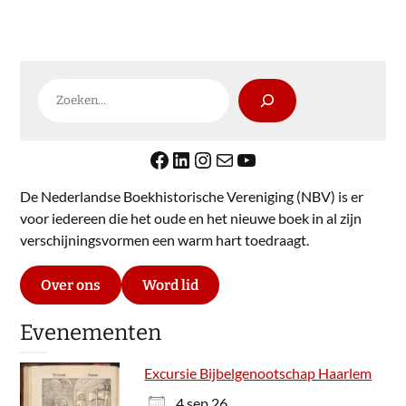
Zoeken
Facebook
LinkedIn
Instagram
E-mail
YouTube
De Nederlandse Boekhistorische Vereniging (NBV) is er
voor iedereen die het oude en het nieuwe boek in al zijn
verschijningsvormen een warm hart toedraagt.
Over ons
Word lid
Evenementen
Excursie Bijbelgenootschap Haarlem
4 sep 26