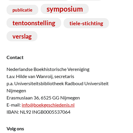
symposium
publicatie
tentoonstelling
tiele-stichting
verslag
Contact
Nederlandse Boekhistorische Vereniging
t.a.v. Hilde van Wanroij, secretaris
p.a. Universiteitsbibliotheek Radboud Universiteit
Nijmegen
Erasmuslaan 36, 6525 GG Nijmegen
E-mail:
info@boekgeschiedenis.nl
IBAN: NL92 INGB0005537064
Volg ons