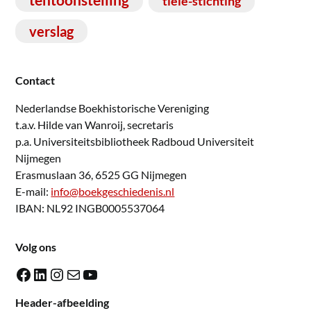
tiele-stichting
verslag
Contact
Nederlandse Boekhistorische Vereniging
t.a.v. Hilde van Wanroij, secretaris
p.a. Universiteitsbibliotheek Radboud Universiteit
Nijmegen
Erasmuslaan 36, 6525 GG Nijmegen
E-mail:
info@boekgeschiedenis.nl
IBAN: NL92 INGB0005537064
Volg ons
Facebook
LinkedIn
Instagram
E-mail
YouTube
Header-afbeelding