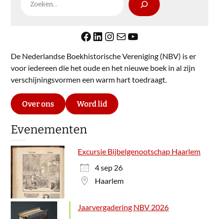
Facebook
LinkedIn
Instagram
E-mail
YouTube
De Nederlandse Boekhistorische Vereniging (NBV) is er
voor iedereen die het oude en het nieuwe boek in al zijn
verschijningsvormen een warm hart toedraagt.
Over ons
Word lid
Evenementen
Excursie Bijbelgenootschap Haarlem
4 sep 26
Haarlem
Jaarvergadering NBV 2026