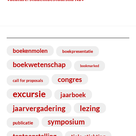
boekenmolen
boekpresentatie
boekwetenschap
bookmarked
congres
call for proposals
excursie
jaarboek
lezing
jaarvergadering
symposium
publicatie
tentoonstelling