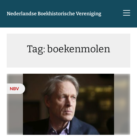
Skip
to
Nederlandse Boekhistorische Vereniging
content
Tag:
boekenmolen
NBV