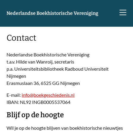
Skip
to
Nederlandse Boekhistorische Vereniging
content
Contact
Nederlandse Boekhistorische Vereniging
t.a.v. Hilde van Wanroij, secretaris
p.a. Universiteitsbibliotheek Radboud Universiteit
Nijmegen
Erasmuslaan 36, 6525 GG Nijmegen
E-mail:
info@boekgeschiedenis.nl
IBAN: NL92 INGB0005537064
Blijf op de hoogte
Wil je op de hoogte blijven van boekhistorische nieuwtjes