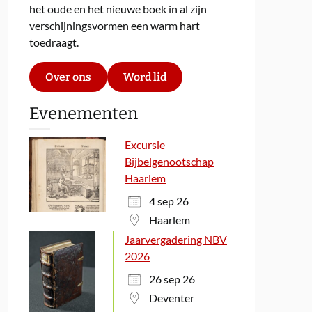
het oude en het nieuwe boek in al zijn
verschijningsvormen een warm hart
toedraagt.
Over ons
Word lid
Evenementen
Excursie
Bijbelgenootschap
Haarlem
4 sep 26
Haarlem
Jaarvergadering NBV
2026
26 sep 26
Deventer