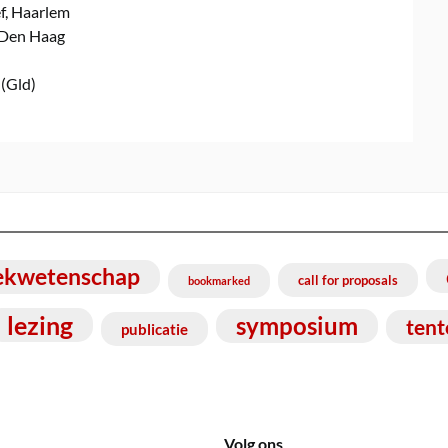
f, Haarlem
 Den Haag
 (Gld)
ekwetenschap
call for proposals
bookmarked
lezing
symposium
tent
publicatie
Volg ons