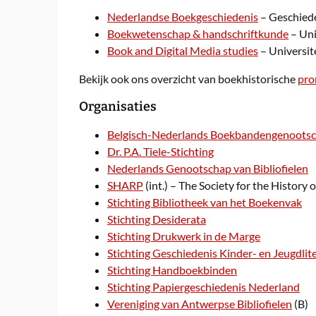
Nederlandse
Boekgeschiedenis
– Geschiede
Boekwetenschap &
handschriftkunde
– Uni
Book and Digital Media studies
– Universit
Bekijk ook ons overzicht van boekhistorische
pro
Organisaties
Belgisch-Nederlands Boekbandengenoots
Dr. P.A. Tiele-Stichting
Nederlands Genootschap van Bibliofielen
SHARP
(int.) – The Society for the History
Stichting Bibliotheek van het Boekenvak
Stichting Desiderata
Stichting Drukwerk in de Marge
Stichting Geschiedenis Kinder- en Jeugdlit
Stichting Handboekbinden
Stichting Papiergeschiedenis Nederland
Vereniging van Antwerpse Bibliofielen
(B)