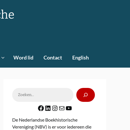
che
Word lid
Contact
English
Zoeken
Facebook
LinkedIn
Instagram
E-mail
YouTube
De Nederlandse Boekhistorische
Vereniging (NBV) is er voor iedereen die