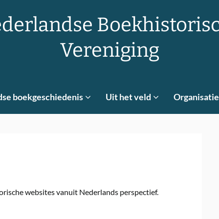
derlandse Boekhistoris
Vereniging
dse boekgeschiedenis
Uit het veld
Organisatie
orische websites vanuit Nederlands perspectief.