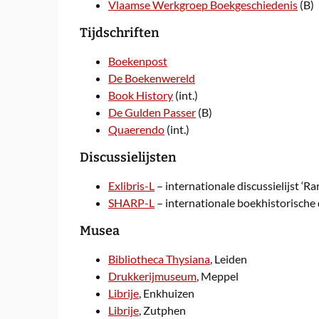
Vlaamse Werkgroep Boekgeschiedenis
(B)
Tijdschriften
Boekenpost
De Boekenwereld
Book History
(int.)
De Gulden Passer
(B)
Quaerendo
(int.)
Discussielijsten
Exlibris-L
– internationale discussielijst ‘
SHARP-L
– internationale boekhistorische d
Musea
Bibliotheca Thysiana
, Leiden
Drukkerijmuseum
, Meppel
Librije
, Enkhuizen
Librije
, Zutphen