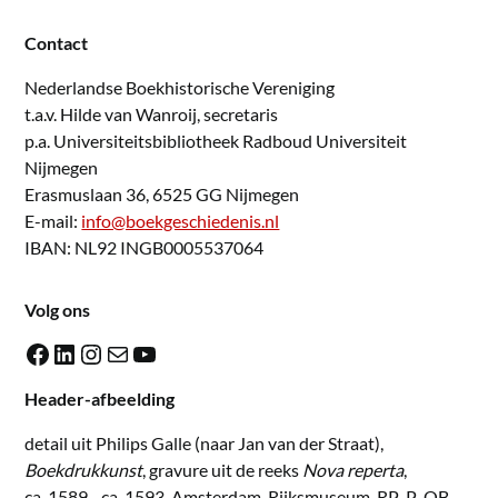
Contact
Nederlandse Boekhistorische Vereniging
t.a.v. Hilde van Wanroij, secretaris
p.a. Universiteitsbibliotheek Radboud Universiteit
Nijmegen
Erasmuslaan 36, 6525 GG Nijmegen
E-mail:
info@boekgeschiedenis.nl
IBAN: NL92 INGB0005537064
Volg ons
Facebook
LinkedIn
Instagram
E-mail
YouTube
Header-afbeelding
detail uit Philips Galle (naar Jan van der Straat),
Boekdrukkunst
, gravure uit de reeks
Nova reperta
,
ca. 1589 - ca. 1593. Amsterdam, Rijksmuseum, RP-P-OB-