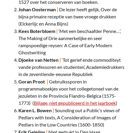
1527 over het conserveren van boeken.
|
Johan Oosterman
De lezer heeft gelijk, Over de
bijna primaire receptie van twee vroege drukken
(Elckerlijc en Anna Bijns)
|
Kees Boterbloem
‘Met een beschaafder Penne…’,
The Making of Drie aanmerkelijke en seer
rampspoedige reysen: A Case of Early Modern
Ghostwriting
|
Djoeke van Netten
‘Tot gerief ende commoditeyt
vande professoren en studenten’, Academiedrukkers
in de zeventiende-eeuwse Republiek
|
Goran Proot
Gebruikssporen in
programmaboekjes voor het collegetoneel van de
jezuïeten in de Provincia Flandro-Belgica (1575-
1773) (
Bijlage, niet gepubliceerd in het jaarboek
)
|
Karen L. Bowen
Sounding out a Public’s views of
Pedlars with texts, A Consideration of Images of
Pedlars in the Low Countries (1600-1850)
|
Erik Geleijns
Niet gedrukt in Den Haag,