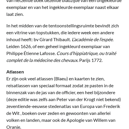
van hetzelfde boek dezelfde bladzijde van een ongekleurde
exemplaar en van het ingekleurde exemplaar naast elkaar
laat zien.
In het midden van de tentoonstellingsruimte bevindt zich
een vitrine van topstukken, die iedere week een andere
inhoud heeft: bv Girard Thibault.
L’académie de l’espée
.
Leiden 1626, of een geheel ingekleurd exemplaar van
Philippe Étienne Lafosse.
Cours d’hippiatrique, ou traité
complet de la médecine des chevaux
. Parijs 1772.
Atlassen
Er zijn ook veel atlassen (Blaeu) en kaarten te zien,
reisatlassen van speciaal formaat zodat ze pasten in de
binnenzak van de jas van de officier, een heel bijzondere
(deze editie was zelfs aan Peter van der Krogt niet bekend)
zeventiende-eeuwse stedenatlas van Europa van Frederik
de Wit , boeken over zeden en gewoonten van allerlei
volken en landen, maar ook de Apologie van Willem van
Oranje.