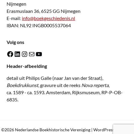
Nijmegen
Erasmuslaan 36, 6525 GG Nijmegen
E-mail:
info@boekgeschiedenis.nl
IBAN: NL92 INGB0005537064
Volg ons
Facebook
LinkedIn
Instagram
E-mail
YouTube
Header-afbeelding
detail uit Philips Galle (naar Jan van der Straat),
Boekdrukkunst
, gravure uit de reeks
Nova reperta
,
ca. 1589 - ca. 1593. Amsterdam, Rijksmuseum, RP-P-OB-
6835.
©2026 Nederlandse Boekhistorische Vereniging
| WordPress Theme by