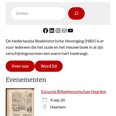
Zoeken
Facebook
LinkedIn
Instagram
E-mail
YouTube
De Nederlandse Boekhistorische Vereniging (NBV) is er
voor iedereen die het oude en het nieuwe boek in al zijn
verschijningsvormen een warm hart toedraagt.
Over ons
Word lid
Evenementen
Excursie Bijbelgenootschap Haarlem
4 sep 26
Haarlem