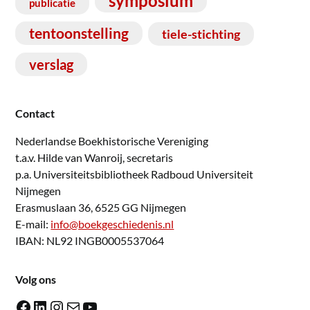
symposium
publicatie
tentoonstelling
tiele-stichting
verslag
Contact
Nederlandse Boekhistorische Vereniging
t.a.v. Hilde van Wanroij, secretaris
p.a. Universiteitsbibliotheek Radboud Universiteit
Nijmegen
Erasmuslaan 36, 6525 GG Nijmegen
E-mail:
info@boekgeschiedenis.nl
IBAN: NL92 INGB0005537064
Volg ons
Facebook
LinkedIn
Instagram
E-mail
YouTube