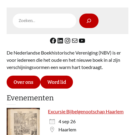
Zoeken
Facebook
LinkedIn
Instagram
E-mail
YouTube
De Nederlandse Boekhistorische Vereniging (NBV) is er
voor iedereen die het oude en het nieuwe boek in al zijn
verschijningsvormen een warm hart toedraagt.
Over ons
Word lid
Evenementen
Excursie Bijbelgenootschap Haarlem
4 sep 26
Haarlem