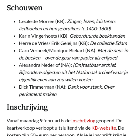
Schouwen
Cécile de Morrée (KB):
Zingen, lezen, luisteren:
liedboeken en hun gebruikers (c.1400-1600)
Karin Vingerhoets (KB):
Geborduurde boekbanden
Herre de Vries/ Erik Geleijns (KB):
De collectie Edam
Caro Verbeek/Monique Biekart (NA):
Met de neus in
de boeken – over de geur van papier als erfgoed
Alexandra Nederlof (NA):
(On)tastbaar archief.
Bijzondere objecten uit het Nationaal archief waar je
eigenlijk even aan zou willen voelen
Dick Timmerman (NA):
Dank voor stank. Over
perkament maken
Inschrijving
Vanaf maandag 9 februari is de
inschrijving
geopend. De
kaartverkoop verloopt uitsluitend via de
KB-website
. De
kosten zijn 50,- euro per persoon. Als je je inschrijft krijg je