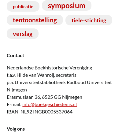
symposium
publicatie
tentoonstelling
tiele-stichting
verslag
Contact
Nederlandse Boekhistorische Vereniging
t.a.v. Hilde van Wanroij, secretaris
p.a. Universiteitsbibliotheek Radboud Universiteit
Nijmegen
Erasmuslaan 36, 6525 GG Nijmegen
E-mail:
info@boekgeschiedenis.nl
IBAN: NL92 INGB0005537064
Volg ons