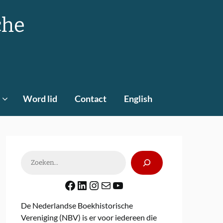
che
Word lid
Contact
English
Zoeken
Facebook
LinkedIn
Instagram
E-mail
YouTube
De Nederlandse Boekhistorische
Vereniging (NBV) is er voor iedereen die