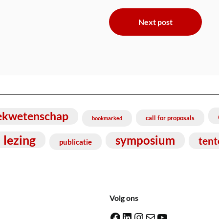
Next post
ekwetenschap
call for proposals
bookmarked
lezing
symposium
tent
publicatie
Volg ons
Facebook
LinkedIn
Instagram
E-mail
YouTube