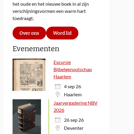
het oude en het nieuwe boek in al zijn
verschijningsvormen een warm hart
toedraagt.
Over ons
Word lid
Evenementen
Excursie
Bijbelgenootschap
Haarlem
4 sep 26
Haarlem
Jaarvergadering NBV
2026
26 sep 26
Deventer