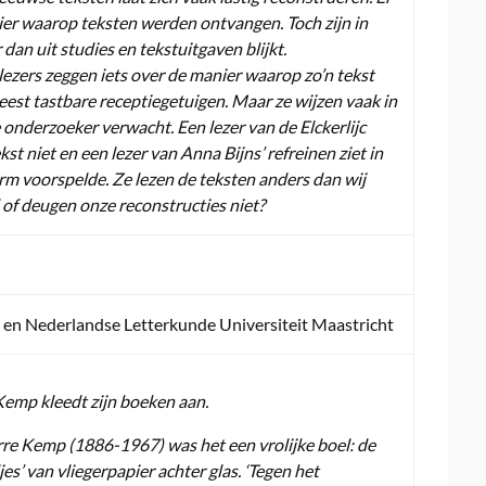
ier waarop teksten werden ontvangen. Toch zijn in
dan uit studies en tekstuitgaven blijkt.
zers zeggen iets over de manier waarop zo’n tekst
est tastbare receptiegetuigen. Maar ze wijzen vaak in
onderzoeker verwacht. Een lezer van de Elckerlijc
st niet en een lezer van Anna Bijns’ refreinen ziet in
rm voorspelde. Ze lezen de teksten anders dan wij
 of deugen onze reconstructies niet?
 en Nederlandse Letterkunde Universiteit Maastricht
e Kemp kleedt zijn boeken aan.
rre Kemp (1886-1967) was het een vrolijke boel: de
es’ van vliegerpapier achter glas. ‘Tegen het