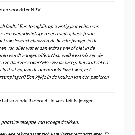
te en voorzitter NBV
ll faults’. Een terugblik op twintig jaar veilen van
r een wereldwijd opererend veilingbedrijf van
het van levensbelang dat de beschrijvingen in de
 van alles wat er aan extra’s wel of niet in de
en wordt aangetroffen. Naar welke extra’s zijn de
en ze daarvoor over? Hoe zwaar weegt het ontbreken
llustraties, van de oorspronkelijke band, het
rstrepingen? Een kijkje in de keuken van een papieren
e Letterkunde Radboud Universiteit Nijmegen
na primaire receptie van vroege drukken.
euwse teksten laat zich vaak lastig reconstrueren. Er