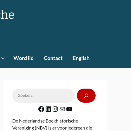
che
Word lid
Contact
English
Zoeken
Facebook
LinkedIn
Instagram
E-mail
YouTube
De Nederlandse Boekhistorische
Vereniging (NBV) is er voor iedereen die