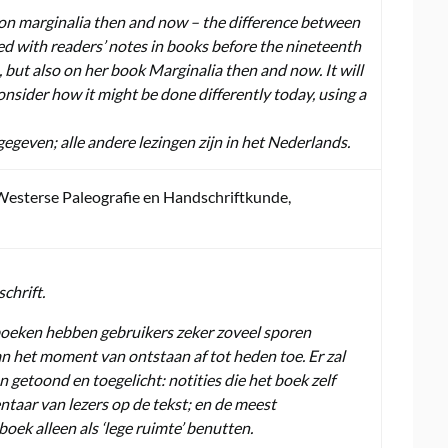
s on marginalia then and now – the difference between
ed with readers’ notes in books before the nineteenth
 but also on her book Marginalia then and now. It will
nsider how it might be done differently today, using a
gegeven; alle andere lezingen zijn in het Nederlands.
 Westerse Paleografie en Handschriftkunde,
chrift.
eken hebben gebruikers zeker zoveel sporen
an het moment van ontstaan af tot heden toe. Er zal
 getoond en toegelicht: notities die het boek zelf
taar van lezers op de tekst; en de meest
 boek alleen als ‘lege ruimte’ benutten.