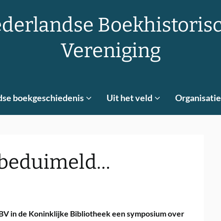
derlandse Boekhistoris
Vereniging
dse boekgeschiedenis
Uit het veld
Organisatie
 beduimeld…
BV in de Koninklijke Bibliotheek een symposium over