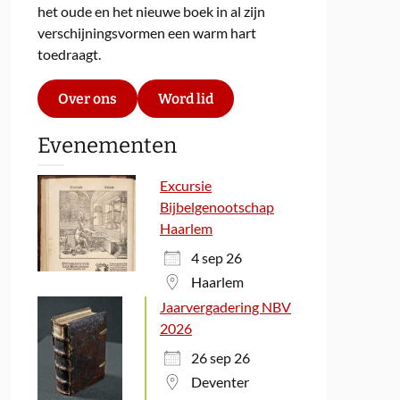
het oude en het nieuwe boek in al zijn
verschijningsvormen een warm hart
toedraagt.
Over ons
Word lid
Evenementen
Excursie
Bijbelgenootschap
Haarlem
4 sep 26
Haarlem
Jaarvergadering NBV
2026
26 sep 26
Deventer