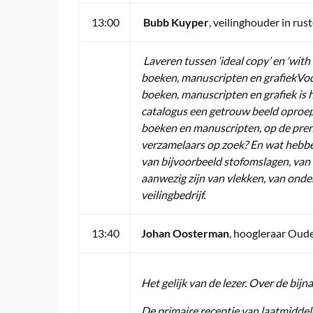
13:00
Bubb Kuyper
, veilinghouder in rus
Laveren tussen ‘ideal copy’ en ‘with a
boeken, manuscripten en grafiek
Voo
boeken, manuscripten en grafiek is 
catalogus een getrouw beeld oproepen
boeken en manuscripten, op de prent
verzamelaars op zoek? En wat hebb
van bijvoorbeeld stofomslagen, van i
aanwezig zijn van vlekken, van onde
veilingbedrijf.
13:40
Johan Oosterman
, hoogleraar Oud
Het gelijk van de lezer. Over de bij
De primaire receptie van laatmiddele