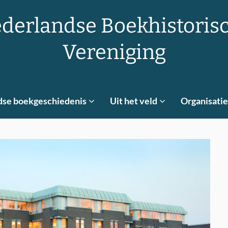
derlandse Boekhistoris
Vereniging
dse boekgeschiedenis
Uit het veld
Organisatie