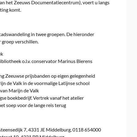
van het Zeeuws Documentatiecentrum), voert u langs
ting komt.
 stadswandeling in twee groepen. De hieronder
groep verschillen.
ek
bliotheek o.l.v. conservator Marinus Bierens
ing Zeeuwse prijsbanden op eigen gelegenheid
ijn de Valk in de voormalige Latijnse school
 van Marijn de Valk
e boekbedrijf. Vertrek vanaf het atelier
t soep voor de lange reis terug
steensedijk 7, 4331 JE Middelburg, 0118 654000
olstraat 10, 4331 BR Middelburg.