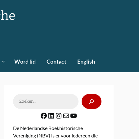
che
Word lid
Contact
English
Zoeken
Facebook
LinkedIn
Instagram
E-mail
YouTube
De Nederlandse Boekhistorische
Vereniging (NBV) is er voor iedereen die