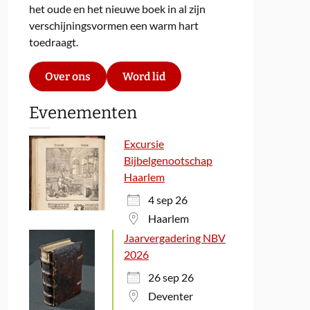
het oude en het nieuwe boek in al zijn
verschijningsvormen een warm hart
toedraagt.
Over ons
Word lid
Evenementen
Excursie
Bijbelgenootschap
Haarlem
4 sep 26
Haarlem
Jaarvergadering NBV
2026
26 sep 26
Deventer