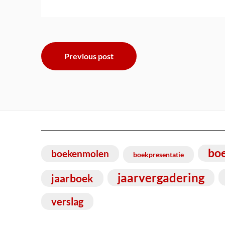
Bericht
Previous post
navigatie
bo
boekenmolen
boekpresentatie
jaarvergadering
jaarboek
verslag