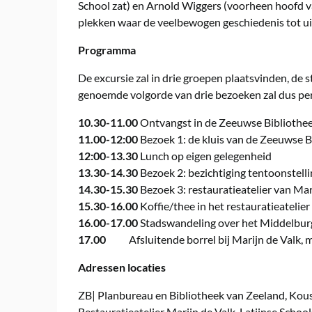
School zat) en Arnold Wiggers (voorheen hoofd 
plekken waar de veelbewogen geschiedenis tot ui
Programma
De excursie zal in drie groepen plaatsvinden, de
genoemde volgorde van drie bezoeken zal dus per 
10.30-11.00
Ontvangst in de Zeeuwse Bibliothe
11.00-12:00
Bezoek 1: de kluis van de Zeeuwse Bi
12:00-13.30
Lunch op eigen gelegenheid
13.30-14.30
Bezoek 2: bezichtiging tentoonstell
14.30-15.30
Bezoek 3: restauratieatelier van Mar
15.30-16.00
Koffie/thee in het restauratieatelier
16.00-17.00
Stadswandeling over het Middelburgs
17.00
Afsluitende borrel bij Marijn de Valk, me
Adressen locaties
ZB| Planbureau en Bibliotheek van Zeeland, Kou
Restauratieatelier Marijn de Valk, Latijnse Scho