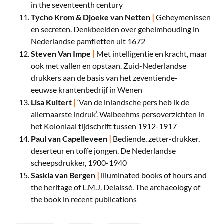
in the seventeenth century
|
Tycho Krom & Djoeke van Netten
Geheymenissen
en secreten. Denkbeelden over geheimhouding in
Nederlandse pamfletten uit 1672
|
Steven Van Impe
Met intelligentie en kracht, maar
ook met vallen en opstaan. Zuid-Nederlandse
drukkers aan de basis van het zeventiende-
eeuwse krantenbedrijf in Wenen
|
Lisa Kuitert
‘Van de inlandsche pers heb ik de
allernaarste indruk’. Walbeehms persoverzichten in
het Koloniaal tijdschrift tussen 1912-1917
|
Paul van Capelleveen
Bediende, zetter-drukker,
deserteur en toffe jongen. De Nederlandse
scheepsdrukker, 1900-1940
|
Saskia van Bergen
llluminated books of hours and
the heritage of L.M.J. Delaissé. The archaeology of
the book in recent publications