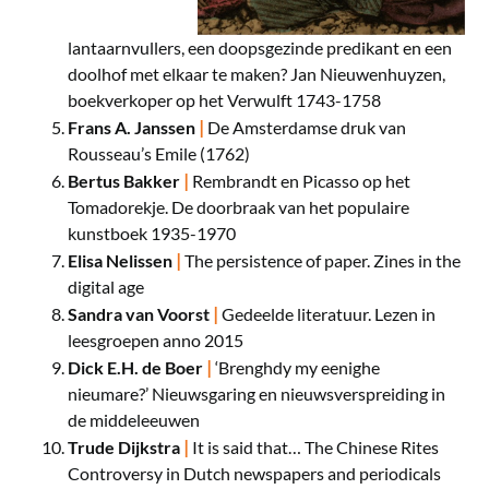
lantaarnvullers, een doopsgezinde predikant en een
doolhof met elkaar te maken? Jan Nieuwenhuyzen,
boekverkoper op het Verwulft 1743-1758
|
Frans A. Janssen
De Amsterdamse druk van
Rousseau’s Emile (1762)
|
Bertus Bakker
Rembrandt en Picasso op het
Tomadorekje. De doorbraak van het populaire
kunstboek 1935-1970
|
Elisa Nelissen
The persistence of paper. Zines in the
digital age
|
Sandra van Voorst
Gedeelde literatuur. Lezen in
leesgroepen anno 2015
|
Dick E.H. de Boer
‘Brenghdy my eenighe
nieumare?’ Nieuwsgaring en nieuwsverspreiding in
de middeleeuwen
|
Trude Dijkstra
It is said that… The Chinese Rites
Controversy in Dutch newspapers and periodicals