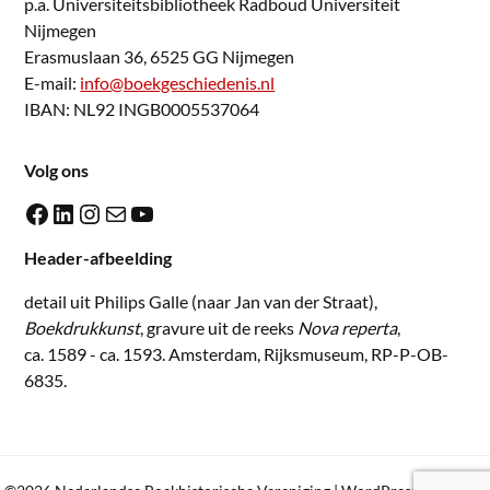
p.a. Universiteitsbibliotheek Radboud Universiteit
Nijmegen
Erasmuslaan 36, 6525 GG Nijmegen
E-mail:
info@boekgeschiedenis.nl
IBAN: NL92 INGB0005537064
Volg ons
Facebook
LinkedIn
Instagram
E-mail
YouTube
Header-afbeelding
detail uit Philips Galle (naar Jan van der Straat),
Boekdrukkunst
, gravure uit de reeks
Nova reperta
,
ca. 1589 - ca. 1593. Amsterdam, Rijksmuseum, RP-P-OB-
6835.