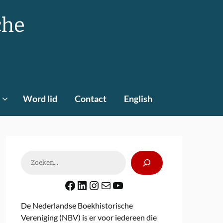
che
Word lid
Contact
English
Zoeken
Facebook
LinkedIn
Instagram
E-mail
YouTube
De Nederlandse Boekhistorische
Vereniging (NBV) is er voor iedereen die