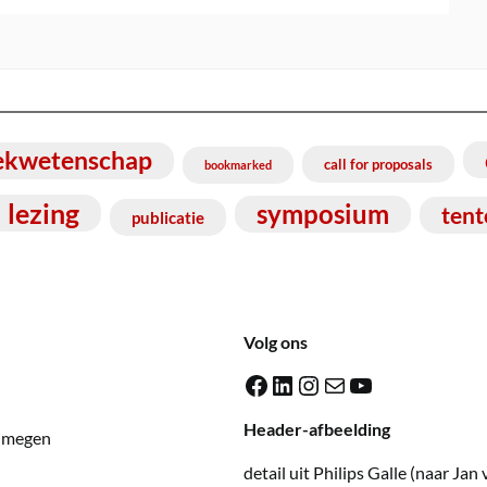
ekwetenschap
call for proposals
bookmarked
lezing
symposium
tent
publicatie
Volg ons
Facebook
LinkedIn
Instagram
E-mail
YouTube
Header-afbeelding
ijmegen
detail uit Philips Galle (naar Jan 