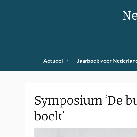
Skip
to
Ne
content
Actueel
Jaarboek voor Nederlan
Symposium ‘De bu
boek’