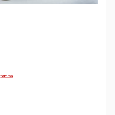
 Calendar
iCalendar
O
gramma
.