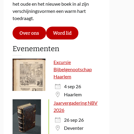
het oude en het nieuwe boek in al zijn
verschijningsvormen een warm hart
toedraagt.
Over ons
Word lid
Evenementen
Excursie
Bijbelgenootschap
Haarlem
4 sep 26
Haarlem
Jaarvergadering NBV
2026
26 sep 26
Deventer