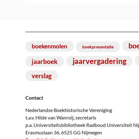
bo
boekenmolen
boekpresentatie
jaarvergadering
jaarboek
verslag
Contact
Nederlandse Boekhistorische Vereniging
t.a.v. Hilde van Wanroij, secretaris
p.a. Universiteitsbibliotheek Radboud Universiteit N
Erasmuslaan 36, 6525 GG Nijmegen