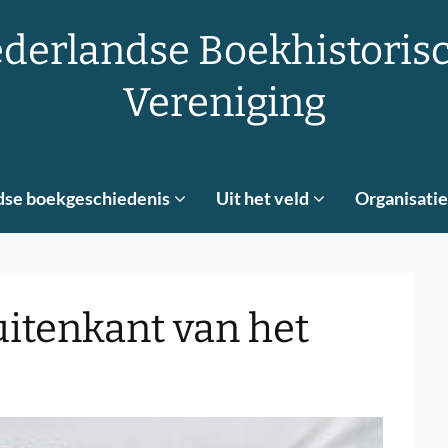
derlandse Boekhistoris
Vereniging
dse boekgeschiedenis
Uit het veld
Organisatie
itenkant van het