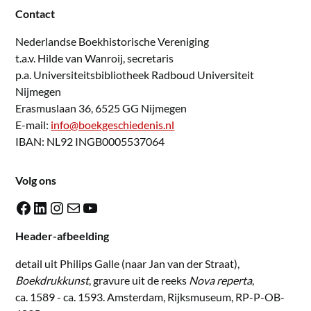
Contact
Nederlandse Boekhistorische Vereniging
t.a.v. Hilde van Wanroij, secretaris
p.a. Universiteitsbibliotheek Radboud Universiteit
Nijmegen
Erasmuslaan 36, 6525 GG Nijmegen
E-mail:
info@boekgeschiedenis.nl
IBAN: NL92 INGB0005537064
Volg ons
Facebook
LinkedIn
Instagram
E-mail
YouTube
Header-afbeelding
detail uit Philips Galle (naar Jan van der Straat),
Boekdrukkunst
, gravure uit de reeks
Nova reperta
,
ca. 1589 - ca. 1593. Amsterdam, Rijksmuseum, RP-P-OB-