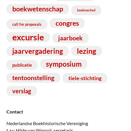
boekwetenschap
bookmarked
congres
call for proposals
excursie
jaarboek
lezing
jaarvergadering
symposium
publicatie
tentoonstelling
tiele-stichting
verslag
Contact
Nederlandse Boekhistorische Vereniging
t.a.v. Hilde van Wanroij, secretaris