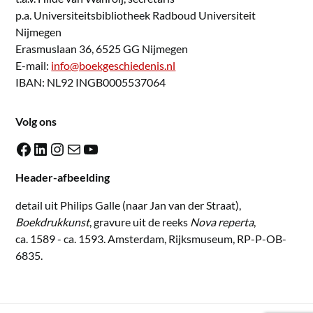
p.a. Universiteitsbibliotheek Radboud Universiteit
Nijmegen
Erasmuslaan 36, 6525 GG Nijmegen
E-mail:
info@boekgeschiedenis.nl
IBAN: NL92 INGB0005537064
Volg ons
Facebook
LinkedIn
Instagram
E-mail
YouTube
Header-afbeelding
detail uit Philips Galle (naar Jan van der Straat),
Boekdrukkunst
, gravure uit de reeks
Nova reperta
,
ca. 1589 - ca. 1593. Amsterdam, Rijksmuseum, RP-P-OB-
6835.