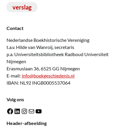
verslag
Contact
Nederlandse Boekhistorische Vereniging
t.a.v. Hilde van Wanroij, secretaris
p.a. Universiteitsbibliotheek Radboud Universiteit
Nijmegen
Erasmuslaan 36, 6525 GG Nijmegen
E-mail:
info@boekgeschiedenis.nl
IBAN: NL92 INGB0005537064
Volg ons
Facebook
LinkedIn
Instagram
E-mail
YouTube
Header-afbeelding