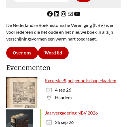
Facebook
LinkedIn
Instagram
E-mail
YouTube
De Nederlandse Boekhistorische Vereniging (NBV) is er
voor iedereen die het oude en het nieuwe boek in al zijn
verschijningsvormen een warm hart toedraagt.
Over ons
Word lid
Evenementen
Excursie Bijbelgenootschap Haarlem
4 sep 26
Haarlem
Jaarvergadering NBV 2026
26 sep 26