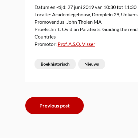
Datum en -tijd: 27 juni 2019 van 10:30 tot 11:30
Locatie: Academiegebouw, Domplein 29, Universi
Promovendus: John Tholen MA
Proefschrift: Ovidian Paratexts. Guiding the re
Countries
Promotor:
Prof. A.S.Q. Visser
Boekhistorisch
Nieuws
Bericht
Previous post
navigatie