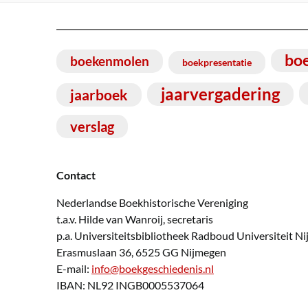
bo
boekenmolen
boekpresentatie
jaarvergadering
jaarboek
verslag
Contact
Nederlandse Boekhistorische Vereniging
t.a.v. Hilde van Wanroij, secretaris
p.a. Universiteitsbibliotheek Radboud Universiteit N
Erasmuslaan 36, 6525 GG Nijmegen
E-mail:
info@boekgeschiedenis.nl
IBAN: NL92 INGB0005537064