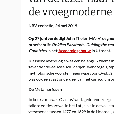
de vroegmoderne
NBV-redactie,
24 mei 2019
Op 27 juni verdedigt John Tholen MA (Vroegmode
proefschrift
Ovidian Paratexts. Guiding the re
Countries
in het
Academiegebouw
in Utrecht.
Klassieke mythologie was een belangrijk thema i
zeventiende-eeuwse schilderijen, wandtegels, tap
mythologische voorstellingen waarvoor Ovid
ius
was ook een vast onderdeel van het curriculum op
De Metamorfosen
In boekvorm was Ovidius’ werk gedurende de geh
talloze edities, zowel in het Latijn als in de volks
verschenen tussen 1477 en 1699 in de Noordelijke