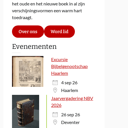
het oude en het nieuwe boek in al zijn
verschijningsvormen een warm hart
toedraagt.
Over ons
Word lid
Evenementen
Excursie
Bijbelgenootschap
Haarlem
4 sep 26
Haarlem
Jaarvergadering NBV
2026
26 sep 26
Deventer