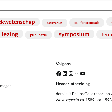
ekwetenschap
call for proposals
bookmarked
lezing
symposium
tent
publicatie
Volg ons
Facebook
LinkedIn
Instagram
E-mail
YouTube
Header-afbeelding
ijmegen
detail uit Philips Galle (naar Jan 
Nova reperta
, ca. 1589 - ca. 1