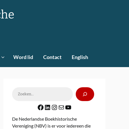
che
Word lid
Contact
English
Zoeken
Facebook
LinkedIn
Instagram
E-mail
YouTube
De Nederlandse Boekhistorische
Vereniging (NBV) is er voor iedereen die