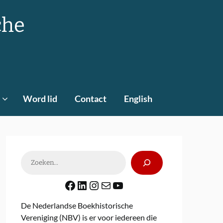
che
Word lid
Contact
English
Zoeken
Facebook
LinkedIn
Instagram
E-mail
YouTube
De Nederlandse Boekhistorische
Vereniging (NBV) is er voor iedereen die