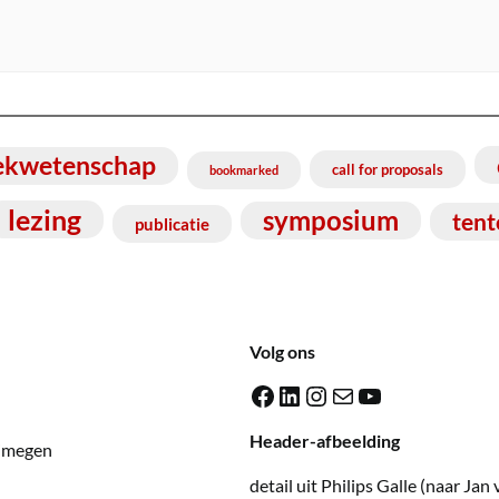
ekwetenschap
call for proposals
bookmarked
lezing
symposium
tent
publicatie
Volg ons
Facebook
LinkedIn
Instagram
E-mail
YouTube
Header-afbeelding
ijmegen
detail uit Philips Galle (naar Jan 