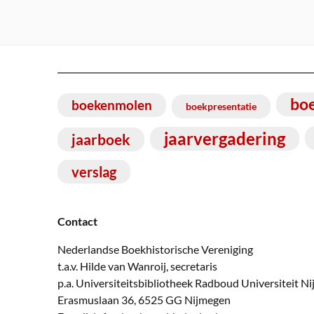
bo
boekenmolen
boekpresentatie
jaarvergadering
jaarboek
verslag
Contact
Nederlandse Boekhistorische Vereniging
t.a.v. Hilde van Wanroij, secretaris
p.a. Universiteitsbibliotheek Radboud Universiteit N
Erasmuslaan 36, 6525 GG Nijmegen