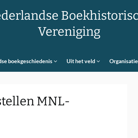
derlandse Boekhistoris
Vereniging
dse boekgeschiedenis
Uit het veld
Organisatie
stellen MNL-