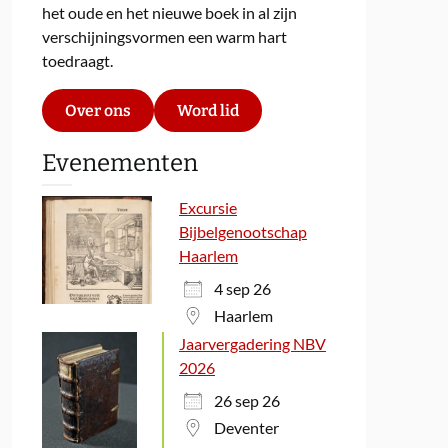
het oude en het nieuwe boek in al zijn
verschijningsvormen een warm hart
toedraagt.
Over ons
Word lid
Evenementen
Excursie
Bijbelgenootschap
Haarlem
4 sep 26
Haarlem
Jaarvergadering NBV
2026
26 sep 26
Deventer