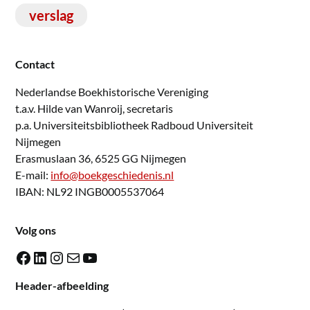
verslag
Contact
Nederlandse Boekhistorische Vereniging
t.a.v. Hilde van Wanroij, secretaris
p.a. Universiteitsbibliotheek Radboud Universiteit
Nijmegen
Erasmuslaan 36, 6525 GG Nijmegen
E-mail:
info@boekgeschiedenis.nl
IBAN: NL92 INGB0005537064
Volg ons
Facebook
LinkedIn
Instagram
E-mail
YouTube
Header-afbeelding