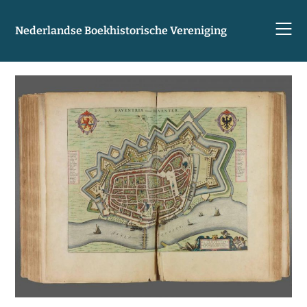
Skip
to
Nederlandse Boekhistorische Vereniging
content