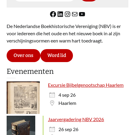
Facebook
LinkedIn
Instagram
E-mail
YouTube
De Nederlandse Boekhistorische Vereniging (NBV) is er
voor iedereen die het oude en het nieuwe boek in al zijn
verschijningsvormen een warm hart toedraagt.
Over ons
Word lid
Evenementen
Excursie Bijbelgenootschap Haarlem
4 sep 26
Haarlem
Jaarvergadering NBV 2026
26 sep 26