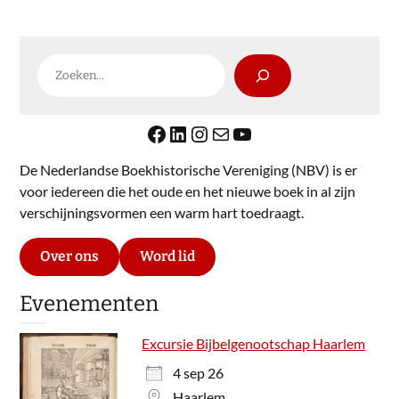
Zoeken
Facebook
LinkedIn
Instagram
E-mail
YouTube
De Nederlandse Boekhistorische Vereniging (NBV) is er
voor iedereen die het oude en het nieuwe boek in al zijn
verschijningsvormen een warm hart toedraagt.
Over ons
Word lid
Evenementen
Excursie Bijbelgenootschap Haarlem
4 sep 26
Haarlem