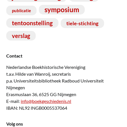
symposium
publicatie
tentoonstelling
tiele-stichting
verslag
Contact
Nederlandse Boekhistorische Vereniging
t.a.v. Hilde van Wanroij, secretaris
p.a. Universiteitsbibliotheek Radboud Universiteit
Nijmegen
Erasmuslaan 36, 6525 GG Nijmegen
E-mail:
info@boekgeschiedenis.nl
IBAN: NL92 INGB0005537064
Volg ons