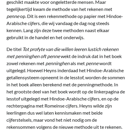
geschikt maakte voor ongeletterde mensen. Maar
tegelijkertijd kwam de methode van het rekenen met
penne
op. Dit is een rekenmethode op papier met Hindoe-
Arabische cijfers, die wij vandaag de dag nog steeds
kennen. Lang zijn deze twee methoden naast elkaar
gebruikt in de handel en het onderwijs.
De titel
Tot profyte van die willen leeren lustich rekenen
met penninghen oft penne
wekt de indruk dat in het boek
zowel rekenen met
penninghen
als met
penne
wordt
uitgelegd. Hoewel Heyns inderdaad het Hindoe-Arabische
getallensysteem opneemt in de lesstof, worden de sommen
in het boek alleen berekend met de penningmethode. In
het grootste deel van het boek wordt op de linkerpagina de
lesstof uitgelegd met Hindoe-Arabische cijfers, en op de
rechterpagina met Romeinse cijfers. Heyns wilde zijn
leerlingen dus wel laten kennismaken met beide
cijferstelsels, maar vond het niet nodig om de
rekensommen volgens de nieuwe methode uit te rekenen.