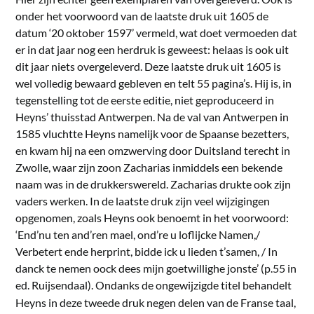
onder het voorwoord van de laatste druk uit 1605 de
datum ‘20 oktober 1597’ vermeld, wat doet vermoeden dat
er in dat jaar nog een herdruk is geweest: helaas is ook uit
dit jaar niets overgeleverd. Deze laatste druk uit 1605 is
wel volledig bewaard gebleven en telt 55 pagina’s. Hij is, in
tegenstelling tot de eerste editie, niet geproduceerd in
Heyns’ thuisstad Antwerpen. Na de val van Antwerpen in
1585 vluchtte Heyns namelijk voor de Spaanse bezetters,
en kwam hij na een omzwerving door Duitsland terecht in
Zwolle, waar zijn zoon Zacharias inmiddels een bekende
naam was in de drukkerswereld. Zacharias drukte ook zijn
vaders werken. In de laatste druk zijn veel wijzigingen
opgenomen, zoals Heyns ook benoemt in het voorwoord:
‘End’nu ten and’ren mael, ond’re u loflijcke Namen,/
Verbetert ende herprint, bidde ick u lieden t’samen, / In
danck te nemen oock dees mijn goetwillighe jonste’ (p.55 in
ed. Ruijsendaal).
Ondanks de ongewijzigde titel behandelt
Heyns in deze tweede druk negen delen van de Franse taal,