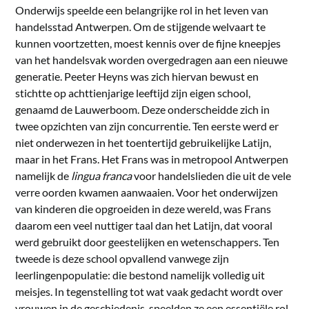
Onderwijs speelde een belangrijke rol in het leven van
handelsstad Antwerpen. Om de stijgende welvaart te
kunnen voortzetten, moest kennis over de fijne kneepjes
van het handelsvak worden overgedragen aan een nieuwe
generatie. Peeter Heyns was zich hiervan bewust en
stichtte op achttienjarige leeftijd zijn eigen school,
genaamd de Lauwerboom. Deze onderscheidde zich in
twee opzichten van zijn concurrentie. Ten eerste werd er
niet onderwezen in het toentertijd gebruikelijke Latijn,
maar in het Frans. Het Frans was in metropool Antwerpen
namelijk de
lingua franca
voor handelslieden die uit de vele
verre oorden kwamen aanwaaien. Voor het onderwijzen
van kinderen die opgroeiden in deze wereld, was Frans
daarom een veel nuttiger taal dan het Latijn, dat vooral
werd gebruikt door geestelijken en wetenschappers. Ten
tweede is deze school opvallend vanwege zijn
leerlingenpopulatie: die bestond namelijk volledig uit
meisjes. In tegenstelling tot wat vaak gedacht wordt over
vrouwen in de geschiedenis, speelden ze een essentiële rol