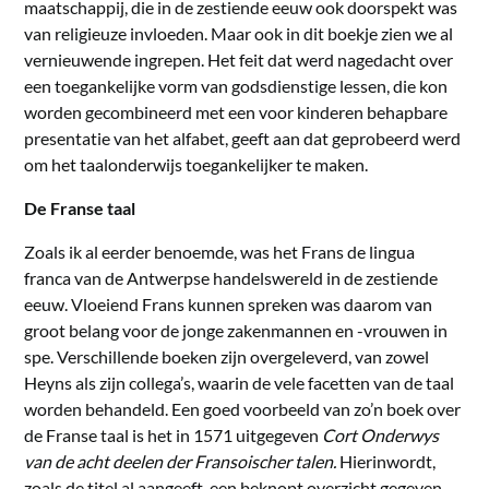
maatschappij, die in de zestiende eeuw ook doorspekt was
van religieuze invloeden. Maar ook in dit boekje zien we al
vernieuwende ingrepen. Het feit dat werd nagedacht over
een toegankelijke vorm van godsdienstige lessen, die kon
worden gecombineerd met een voor kinderen behapbare
presentatie van het alfabet, geeft aan dat geprobeerd werd
om het taalonderwijs toegankelijker te maken.
De Franse taal
Zoals ik al eerder benoemde, was het Frans de lingua
franca van de Antwerpse handelswereld in de zestiende
eeuw. Vloeiend Frans kunnen spreken was daarom van
groot belang voor de jonge zakenmannen en -vrouwen in
spe. Verschillende boeken zijn overgeleverd, van zowel
Heyns als zijn collega’s, waarin de vele facetten van de taal
worden behandeld. Een goed voorbeeld van zo’n boek over
de Franse taal is het in 1571 uitgegeven
Cort Onderwys
van de acht deelen der Fransoischer talen.
Hierinwordt,
zoals de titel al aangeeft, een beknopt overzicht gegeven