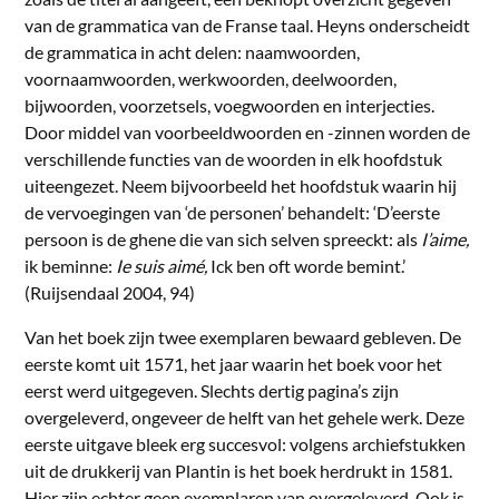
van de grammatica van de Franse taal. Heyns onderscheidt
de grammatica in acht delen: naamwoorden,
voornaamwoorden, werkwoorden, deelwoorden,
bijwoorden, voorzetsels, voegwoorden en interjecties.
Door middel van voorbeeldwoorden en -zinnen worden de
verschillende functies van de woorden in elk hoofdstuk
uiteengezet. Neem bijvoorbeeld het hoofdstuk waarin hij
de vervoegingen van ‘de personen’ behandelt: ‘D’eerste
persoon is de ghene die van sich selven spreeckt: als
I’aime,
ik beminne:
Ie suis aimé,
Ick ben oft worde bemint.’
(Ruijsendaal 2004, 94)
Van het boek zijn twee exemplaren bewaard gebleven. De
eerste komt uit 1571, het jaar waarin het boek voor het
eerst werd uitgegeven. Slechts dertig pagina’s zijn
overgeleverd, ongeveer de helft van het gehele werk. Deze
eerste uitgave bleek erg succesvol: volgens archiefstukken
uit de drukkerij van Plantin is het boek herdrukt in 1581.
Hier zijn echter geen exemplaren van overgeleverd. Ook is