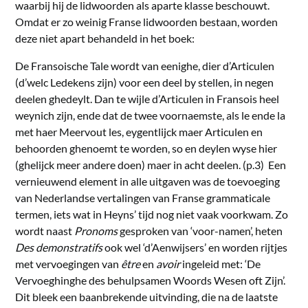
waarbij hij de lidwoorden als aparte klasse beschouwt.
Omdat er zo weinig Franse lidwoorden bestaan, worden
deze niet apart behandeld in het boek:
De Fransoische Tale wordt van eenighe, dier d’Articulen
(d’welc Ledekens zijn) voor een deel by stellen, in negen
deelen ghedeylt. Dan te wijle d’Articulen in Fransois heel
weynich zijn, ende dat de twee voornaemste, als le ende la
met haer Meervout les, eygentlijck maer Articulen en
behoorden ghenoemt te worden, so en deylen wyse hier
(ghelijck meer andere doen) maer in acht deelen. (p.3) Een
vernieuwend element in alle uitgaven was de toevoeging
van Nederlandse vertalingen van Franse grammaticale
termen, iets wat in Heyns’ tijd nog niet vaak voorkwam. Zo
wordt naast
Pronoms
gesproken van ‘voor-namen’, heten
Des demonstratifs
ook wel ‘d’Aenwijsers’ en worden rijtjes
met vervoegingen van
être
en
avoir
ingeleid met: ‘De
Vervoeghinghe des behulpsamen Woords Wesen oft Zijn’.
Dit bleek een baanbrekende uitvinding, die na de laatste