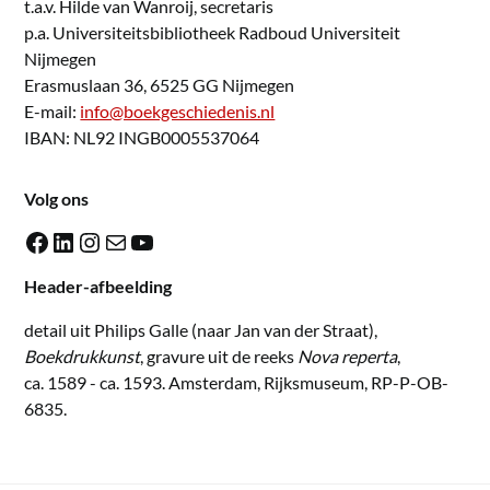
t.a.v. Hilde van Wanroij, secretaris
p.a. Universiteitsbibliotheek Radboud Universiteit
Nijmegen
Erasmuslaan 36, 6525 GG Nijmegen
E-mail:
info@boekgeschiedenis.nl
IBAN: NL92 INGB0005537064
Volg ons
Facebook
LinkedIn
Instagram
E-mail
YouTube
Header-afbeelding
detail uit Philips Galle (naar Jan van der Straat),
Boekdrukkunst
, gravure uit de reeks
Nova reperta
,
ca. 1589 - ca. 1593. Amsterdam, Rijksmuseum, RP-P-OB-
6835.