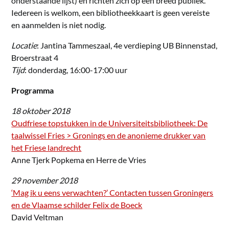
onderstaande lijst) en richten zich op een breed publiek.
Iedereen is welkom, een bibliotheekkaart is geen vereiste
en aanmelden is niet nodig.
Locatie
: Jantina Tammeszaal, 4e verdieping UB Binnenstad,
Broerstraat 4
Tijd
: donderdag, 16:00-17:00 uur
Programma
18 oktober 2018
Oudfriese topstukken in de Universiteitsbibliotheek: De
taalwissel Fries > Gronings en de anonieme drukker van
het Friese landrecht
Anne Tjerk Popkema en Herre de Vries
29 november 2018
‘Mag ik u eens verwachten?’ Contacten tussen Groningers
en de Vlaamse schilder Felix de Boeck
David Veltman