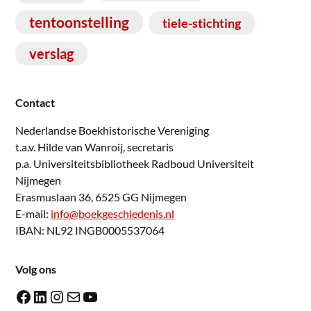
tentoonstelling
tiele-stichting
verslag
Contact
Nederlandse Boekhistorische Vereniging
t.a.v. Hilde van Wanroij, secretaris
p.a. Universiteitsbibliotheek Radboud Universiteit
Nijmegen
Erasmuslaan 36, 6525 GG Nijmegen
E-mail:
info@boekgeschiedenis.nl
IBAN: NL92 INGB0005537064
Volg ons
Facebook
LinkedIn
Instagram
E-mail
YouTube