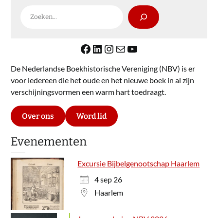
Zoeken
Facebook
LinkedIn
Instagram
E-mail
YouTube
De Nederlandse Boekhistorische Vereniging (NBV) is er
voor iedereen die het oude en het nieuwe boek in al zijn
verschijningsvormen een warm hart toedraagt.
Over ons
Word lid
Evenementen
Excursie Bijbelgenootschap Haarlem
4 sep 26
Haarlem