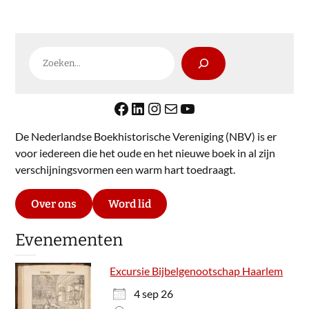
Zoeken
Facebook
LinkedIn
Instagram
E-mail
YouTube
De Nederlandse Boekhistorische Vereniging (NBV) is er
voor iedereen die het oude en het nieuwe boek in al zijn
verschijningsvormen een warm hart toedraagt.
Over ons
Word lid
Evenementen
Excursie Bijbelgenootschap Haarlem
4 sep 26