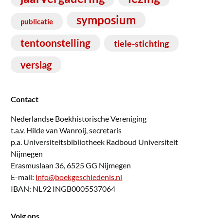
symposium
publicatie
tentoonstelling
tiele-stichting
verslag
Contact
Nederlandse Boekhistorische Vereniging
t.a.v. Hilde van Wanroij, secretaris
p.a. Universiteitsbibliotheek Radboud Universiteit
Nijmegen
Erasmuslaan 36, 6525 GG Nijmegen
E-mail:
info@boekgeschiedenis.nl
IBAN: NL92 INGB0005537064
Volg ons