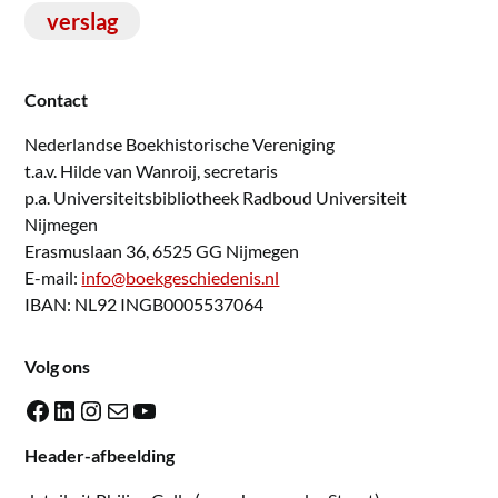
verslag
Contact
Nederlandse Boekhistorische Vereniging
t.a.v. Hilde van Wanroij, secretaris
p.a. Universiteitsbibliotheek Radboud Universiteit
Nijmegen
Erasmuslaan 36, 6525 GG Nijmegen
E-mail:
info@boekgeschiedenis.nl
IBAN: NL92 INGB0005537064
Volg ons
Facebook
LinkedIn
Instagram
E-mail
YouTube
Header-afbeelding