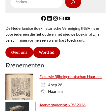
Facebook
LinkedIn
Instagram
E-mail
YouTube
De Nederlandse Boekhistorische Vereniging (NBV) is er
voor iedereen die het oude en het nieuwe boek in al zijn
verschijningsvormen een warm hart toedraagt.
Over ons
Word lid
Evenementen
Excursie Bijbelgenootschap Haarlem
4 sep 26
Haarlem
Jaarvergadering NBV 2026