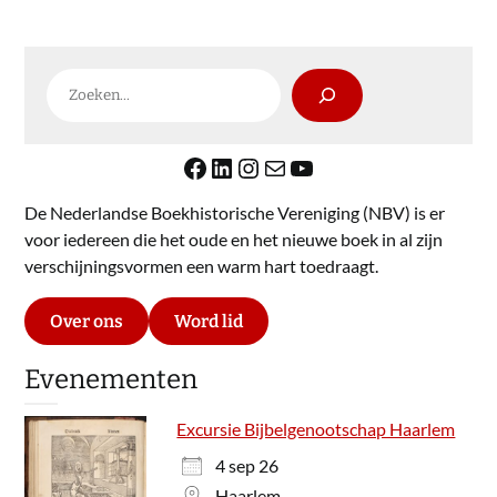
Zoeken
Facebook
LinkedIn
Instagram
E-mail
YouTube
De Nederlandse Boekhistorische Vereniging (NBV) is er
voor iedereen die het oude en het nieuwe boek in al zijn
verschijningsvormen een warm hart toedraagt.
Over ons
Word lid
Evenementen
Excursie Bijbelgenootschap Haarlem
4 sep 26
Haarlem