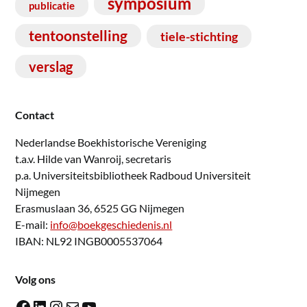
symposium
publicatie
tentoonstelling
tiele-stichting
verslag
Contact
Nederlandse Boekhistorische Vereniging
t.a.v. Hilde van Wanroij, secretaris
p.a. Universiteitsbibliotheek Radboud Universiteit
Nijmegen
Erasmuslaan 36, 6525 GG Nijmegen
E-mail:
info@boekgeschiedenis.nl
IBAN: NL92 INGB0005537064
Volg ons
Facebook
LinkedIn
Instagram
E-mail
YouTube