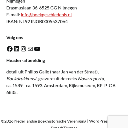
Nijmegen
Erasmuslaan 36, 6525 GG Nijmegen
E-mail:
info@boekgeschiedenis.nl
IBAN: NL92 INGB0005537064
Volg ons
Facebook
LinkedIn
Instagram
E-mail
YouTube
Header-afbeelding
detail uit Philips Galle (naar Jan van der Straat),
Boekdrukkunst
, gravure uit de reeks
Nova reperta
,
ca. 1589 - ca. 1593. Amsterdam, Rijksmuseum, RP-P-OB-
6835.
©2026 Nederlandse Boekhistorische Vereniging
| WordPress Theme by
SuperbThemes